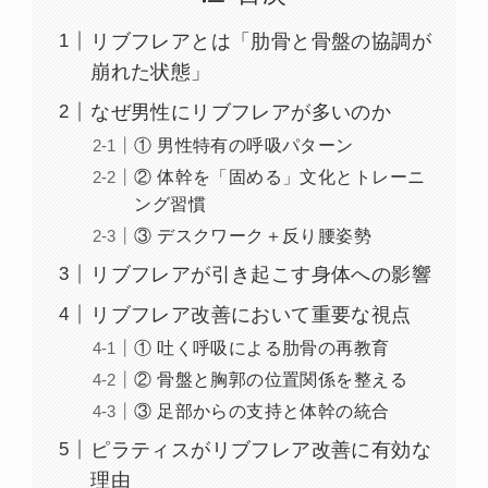
リブフレアとは「肋骨と骨盤の協調が
崩れた状態」
なぜ男性にリブフレアが多いのか
① 男性特有の呼吸パターン
② 体幹を「固める」文化とトレーニ
ング習慣
③ デスクワーク＋反り腰姿勢
リブフレアが引き起こす身体への影響
リブフレア改善において重要な視点
① 吐く呼吸による肋骨の再教育
② 骨盤と胸郭の位置関係を整える
③ 足部からの支持と体幹の統合
ピラティスがリブフレア改善に有効な
理由