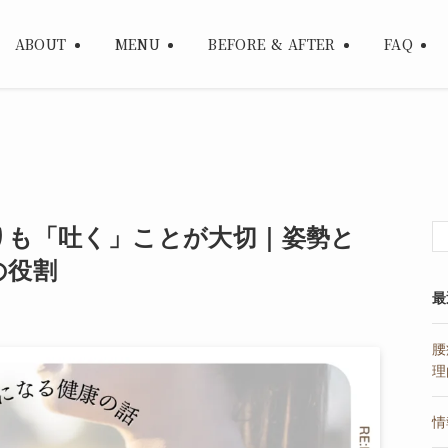
ABOUT
MENU
BEFORE & AFTER
FAQ
りも「吐く」ことが大切｜姿勢と
の役割
最
腰
理
情