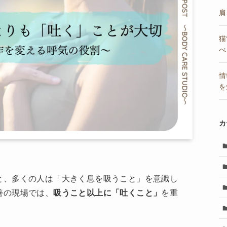
肩
猫
べ
情
を
カ
と、多くの人は「大きく息を吸うこと」を意識し
善の現場では、
吸うこと以上に「吐くこと」
を重