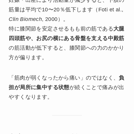
妊娠・出産により活動量が減少すると、下肢の
筋量は平均で10〜20％低下します（Foti et al.,
Clin Biomech
, 2000）。
特に膝関節を安定させるもも前の筋である
大腿
四頭筋や、お尻の横にある骨盤を支える中殿筋
の筋活動が低下すると、膝関節への力のかかり
方が偏ります。
「筋肉が弱くなったから痛い」のではなく、
負
担が局所に集中する状態
が続くことで痛みが出
やすくなります。