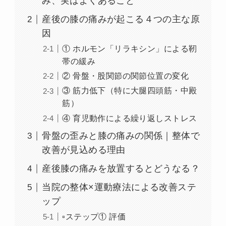
み、実はよくあること
産後の膝の痛みが起こる４つの主な原
因
① ホルモン「リラキシン」による靭
帯の緩み
② 骨盤・股関節の関節位置の変化
③ 筋力低下（特に大腿四頭筋・中殿
筋）
④ 育児動作による繰り返しストレス
骨盤の歪みと膝の痛みの関係｜整体で
改善が見込める理由
産後膝の痛みを放置するとどうなる？
当院の整体×運動療法による改善ステ
ップ
▫️ステップ① 評価